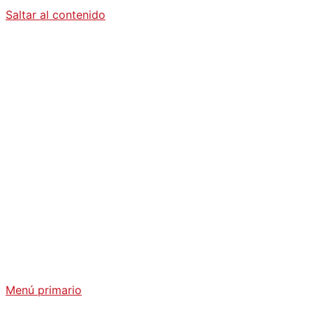
Saltar al contenido
Diario La
Humanidad
Análisis Geopolítico y Actualidad Internacional
Menú primario