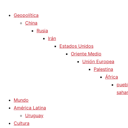
Diario La Humanidad
Geopolítica
China
Rusia
Irán
Estados Unidos
Oriente Medio
Unión Europea
Palestina
África
pueb
sahar
Mundo
América Latina
Uruguay
Cultura