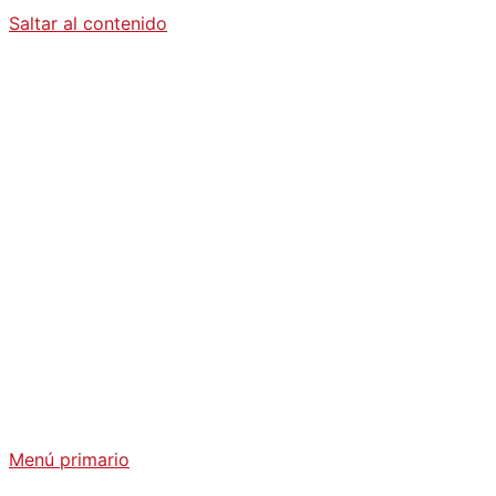
Saltar al contenido
Diario La
Humanidad
Análisis Geopolítico y Actualidad Internacional
Menú primario