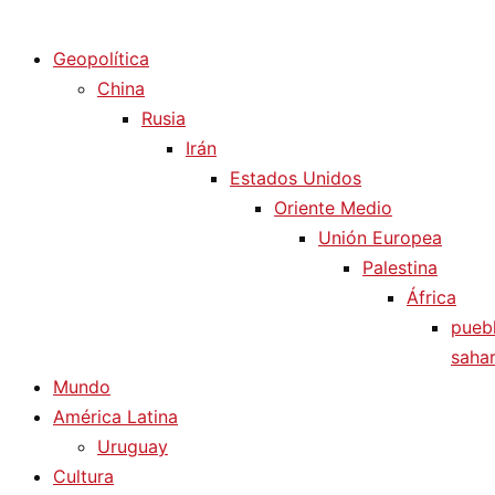
Diario La Humanidad
Geopolítica
China
Rusia
Irán
Estados Unidos
Oriente Medio
Unión Europea
Palestina
África
pueb
sahar
Mundo
América Latina
Uruguay
Cultura