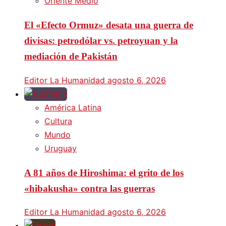
Oriente Medio
El «Efecto Ormuz» desata una guerra de
divisas: petrodólar vs. petroyuan y la
mediación de Pakistán
Editor La Humanidad
agosto 6, 2026
América Latina
Cultura
Mundo
Uruguay
A 81 años de Hiroshima: el grito de los
«hibakusha» contra las guerras
Editor La Humanidad
agosto 6, 2026