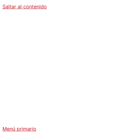
Saltar al contenido
Diario La
Humanidad
Análisis Geopolítico y Actualidad Internacional
Menú primario