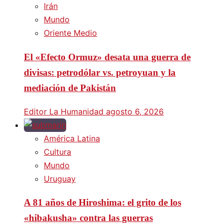
Irán
Mundo
Oriente Medio
El «Efecto Ormuz» desata una guerra de
divisas: petrodólar vs. petroyuan y la
mediación de Pakistán
Editor La Humanidad
agosto 6, 2026
América Latina
Cultura
Mundo
Uruguay
A 81 años de Hiroshima: el grito de los
«hibakusha» contra las guerras