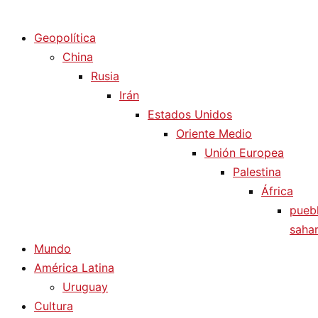
Diario La Humanidad
Geopolítica
China
Rusia
Irán
Estados Unidos
Oriente Medio
Unión Europea
Palestina
África
pueb
sahar
Mundo
América Latina
Uruguay
Cultura