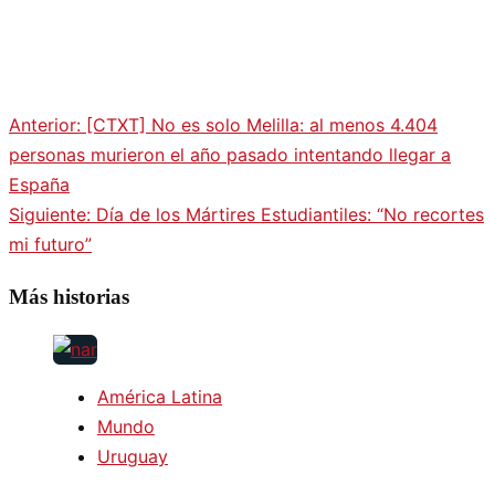
Anterior:
[CTXT] No es solo Melilla: al menos 4.404
Navegación
personas murieron el año pasado intentando llegar a
España
de
Siguiente:
Día de los Mártires Estudiantiles: “No recortes
mi futuro”
entradas
Más historias
América Latina
Mundo
Uruguay