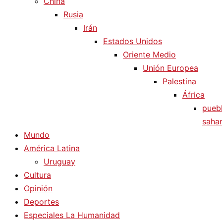
China
Rusia
Irán
Estados Unidos
Oriente Medio
Unión Europea
Palestina
África
pueb
sahar
Mundo
América Latina
Uruguay
Cultura
Opinión
Deportes
Especiales La Humanidad