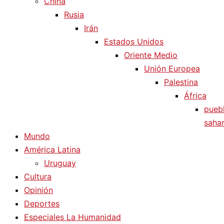
China
Rusia
Irán
Estados Unidos
Oriente Medio
Unión Europea
Palestina
África
pueb
sahar
Mundo
América Latina
Uruguay
Cultura
Opinión
Deportes
Especiales La Humanidad