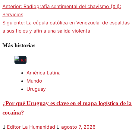
Anterior:
Radiografía sentimental del chavismo (XII):
Navegación
Servicios
Siguiente:
La cúpula católica en Venezuela, de espaldas
de
a sus fieles y afín a una salida violenta
entradas
Más historias
América Latina
Mundo
Uruguay
¿Por qué Uruguay es clave en el mapa logístico de la
cocaína?
Editor La Humanidad
agosto 7, 2026