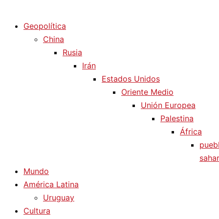
Diario La Humanidad
Geopolítica
China
Rusia
Irán
Estados Unidos
Oriente Medio
Unión Europea
Palestina
África
pueb
sahar
Mundo
América Latina
Uruguay
Cultura