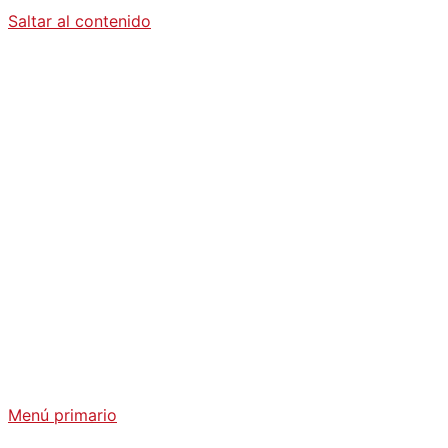
Saltar al contenido
Diario La
Humanidad
Análisis Geopolítico y Actualidad Internacional
Menú primario