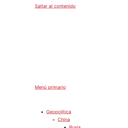
Saltar al contenido
Diario La 
Análisis Geopolítico y Actualidad Internaci
Menú primario
Diario La Humanidad
Geopolítica
China
Rusia