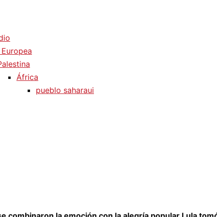
dio
 Europea
Palestina
África
pueblo saharaui
se combinaron la emoción con la alegría popular Lula tom