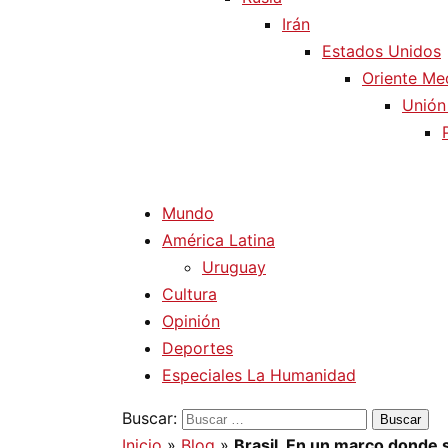
Irán
Estados Unidos
Oriente Me
Unión
Mundo
América Latina
Uruguay
Cultura
Opinión
Deportes
Especiales La Humanidad
Buscar:
Inicio
»
Blog
»
Brasil. En un marco donde 