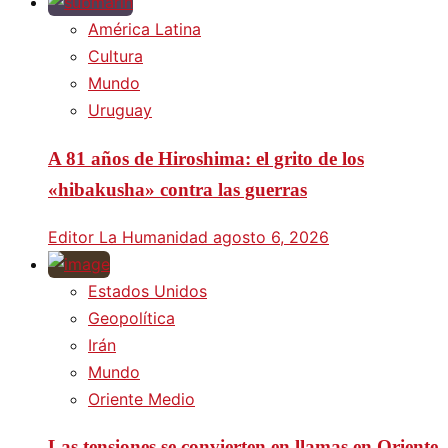
América Latina
Cultura
Mundo
Uruguay
A 81 años de Hiroshima: el grito de los
«hibakusha» contra las guerras
Editor La Humanidad
agosto 6, 2026
Estados Unidos
Geopolítica
Irán
Mundo
Oriente Medio
Las tensiones se convierten en llamas en Oriente