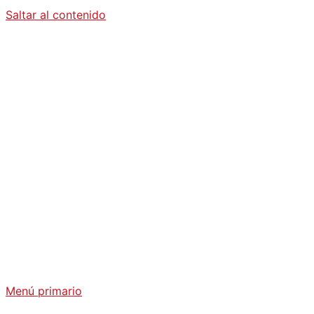
Saltar al contenido
Diario La
Humanidad
Análisis Geopolítico y Actualidad Internacional
Menú primario