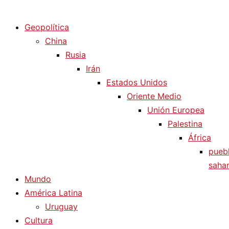
Diario La Humanidad
Geopolítica
China
Rusia
Irán
Estados Unidos
Oriente Medio
Unión Europea
Palestina
África
pueb
sahar
Mundo
América Latina
Uruguay
Cultura