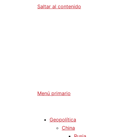
Saltar al contenido
Diario La 
Análisis Geopolítico y Actualidad Internaci
Menú primario
Diario La Humanidad
Geopolítica
China
Rusia