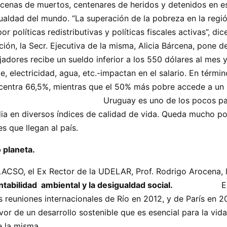
 de decenas de muertos, centenares de heridos y dete
ualdad del mundo. “La superación de la pobreza en la regi
políticas redistributivas y políticas fiscales activas”, d
ón, la Secr. Ejecutiva de la misma, Alicia Bárcena, pone de
ajadores recibe un sueldo inferior a los 550 dólares al mes 
 electricidad, agua, etc.-impactan en el salario. En términ
concentra 66,5%, mientras que el 50% más pobre accede 
s pocos países de América La
ia en diversos índices de calidad de vida. Queda mucho por
 que llegan al país.
 planeta.
ACSO, el Ex Rector de la UDELAR, Prof. Rodrigo Arocena, 
tentabilidad ambiental y la desigualdad social.
E
 reuniones internacionales de Río en 2012, y de París en 20
vor de un desarrollo sostenible que es esencial para la vid
e la misma.