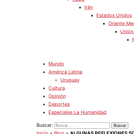
Irán
Estados Unidos
Oriente Me
Unión
Mundo
América Latina
Uruguay
Cultura
Opinión
Deportes
Especiales La Humanidad
Buscar:
Inicio
»
Blog
»
ALGUNAS REFLEXIONES S