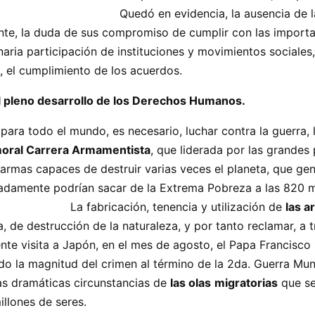
bales. Quedó en evidencia, la ausencia de las do
te, la duda de sus compromiso de cumplir con las importa
aria participación de instituciones y movimientos sociales,
es, el cumplimiento de los acuerdos.
ara el pleno desarrollo de los Derechos Humanos.
ara todo el mundo, es necesario, luchar contra la guerra, l
moral Carrera Armamentista
, que liderada por las grandes
 armas capaces de destruir varias veces el planeta, que gen
uadamente podrían sacar de la Extrema Pobreza a las 820 m
La fabricación, tenencia y utilización de
las a
 de destrucción de la naturaleza, y por tanto reclamar, a 
te visita a Japón, en el mes de agosto, el Papa Francisco 
i, señalando la magnitud del crimen al tér
amáticas circunstancias de
las olas
migratorias
que se
, que involucran a 71 millo