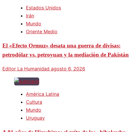
Estados Unidos
Irán
Mundo
Oriente Medio
El «Efecto Ormuz» desata una guerra de divisas:
petrodólar vs. petroyuan y la mediación de Pakistán
Editor La Humanidad
agosto 6, 2026
América Latina
Cultura
Mundo
Uruguay