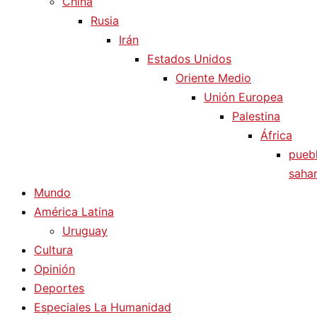
China
Rusia
Irán
Estados Unidos
Oriente Medio
Unión Europea
Palestina
África
pueb
sahar
Mundo
América Latina
Uruguay
Cultura
Opinión
Deportes
Especiales La Humanidad