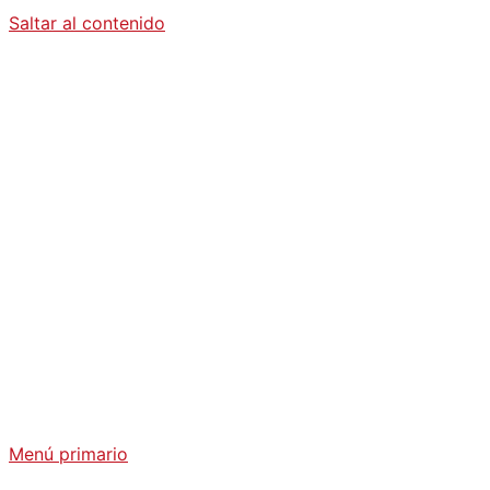
Saltar al contenido
Diario La
Humanidad
Análisis Geopolítico y Actualidad Internacional
Menú primario