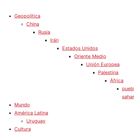
Diario La Humanidad
Geopolítica
China
Rusia
Irán
Estados Unidos
Oriente Medio
Unión Europea
Palestina
África
pueb
sahar
Mundo
América Latina
Uruguay
Cultura