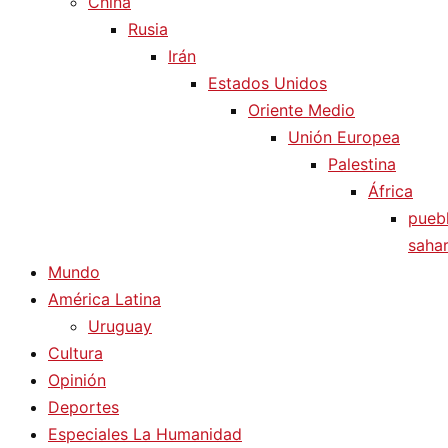
China
Rusia
Irán
Estados Unidos
Oriente Medio
Unión Europea
Palestina
África
pueb
sahar
Mundo
América Latina
Uruguay
Cultura
Opinión
Deportes
Especiales La Humanidad