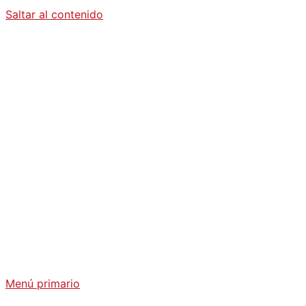
Saltar al contenido
Diario La
Humanidad
Análisis Geopolítico y Actualidad Internacional
Menú primario