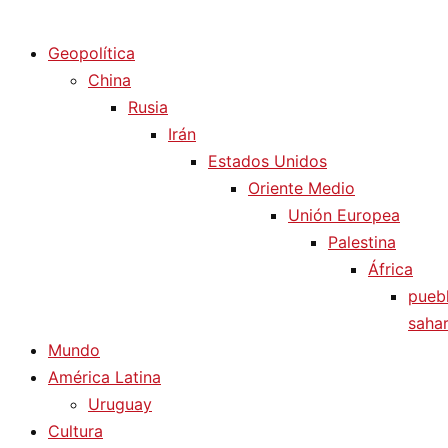
Diario La Humanidad
Geopolítica
China
Rusia
Irán
Estados Unidos
Oriente Medio
Unión Europea
Palestina
África
pueb
sahar
Mundo
América Latina
Uruguay
Cultura