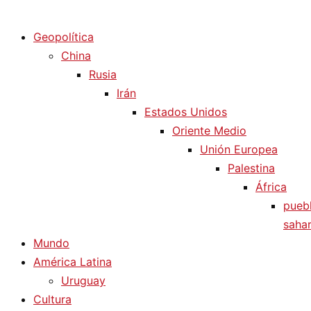
Diario La Humanidad
Geopolítica
China
Rusia
Irán
Estados Unidos
Oriente Medio
Unión Europea
Palestina
África
pueb
sahar
Mundo
América Latina
Uruguay
Cultura