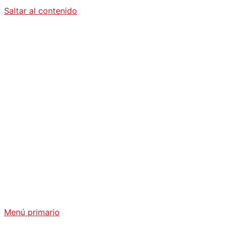
Saltar al contenido
Diario La
Humanidad
Análisis Geopolítico y Actualidad Internacional
Menú primario