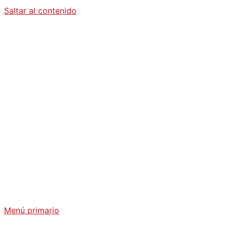
Saltar al contenido
Diario La
Humanidad
Análisis Geopolítico y Actualidad Internacional
Menú primario