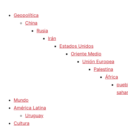
Diario La Humanidad
Geopolítica
China
Rusia
Irán
Estados Unidos
Oriente Medio
Unión Europea
Palestina
África
pueb
sahar
Mundo
América Latina
Uruguay
Cultura