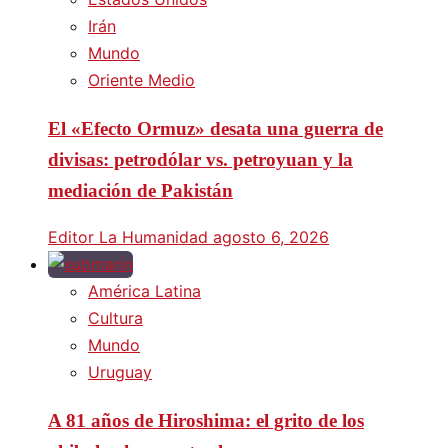
Irán
Mundo
Oriente Medio
El «Efecto Ormuz» desata una guerra de
divisas: petrodólar vs. petroyuan y la
mediación de Pakistán
Editor La Humanidad
agosto 6, 2026
América Latina
Cultura
Mundo
Uruguay
A 81 años de Hiroshima: el grito de los