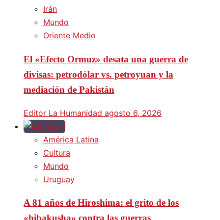
Irán
Mundo
Oriente Medio
El «Efecto Ormuz» desata una guerra de
divisas: petrodólar vs. petroyuan y la
mediación de Pakistán
Editor La Humanidad
agosto 6, 2026
América Latina
Cultura
Mundo
Uruguay
A 81 años de Hiroshima: el grito de los
«hibakusha» contra las guerras