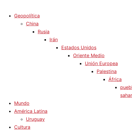
Diario La Humanidad
Geopolítica
China
Rusia
Irán
Estados Unidos
Oriente Medio
Unión Europea
Palestina
África
pueb
sahar
Mundo
América Latina
Uruguay
Cultura