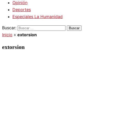
Opinión
Deportes
Especiales La Humanidad
Buscar:
Inicio
»
extorsion
extorsion