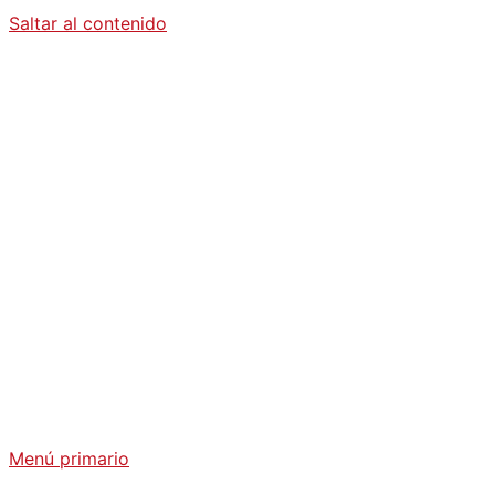
Saltar al contenido
Diario La
Humanidad
Análisis Geopolítico y Actualidad Internacional
Menú primario