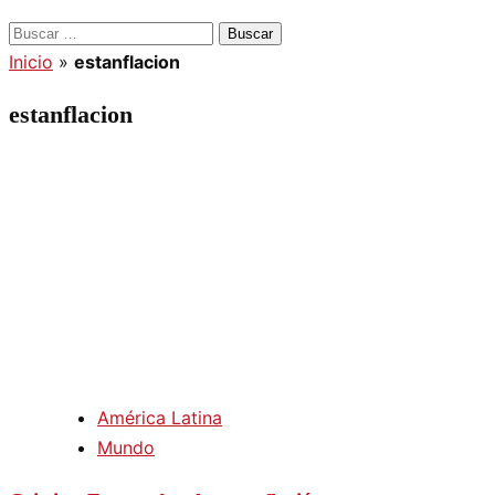
Buscar:
Inicio
»
estanflacion
estanflacion
América Latina
Mundo