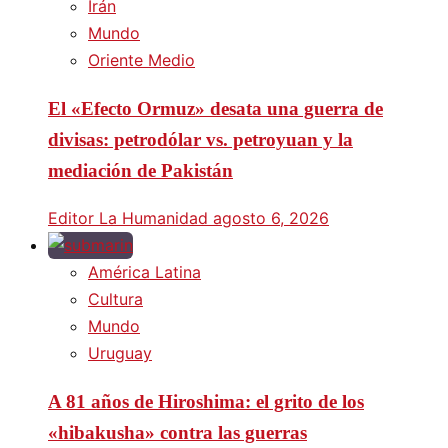
Irán
Mundo
Oriente Medio
El «Efecto Ormuz» desata una guerra de
divisas: petrodólar vs. petroyuan y la
mediación de Pakistán
Editor La Humanidad
agosto 6, 2026
América Latina
Cultura
Mundo
Uruguay
A 81 años de Hiroshima: el grito de los
«hibakusha» contra las guerras