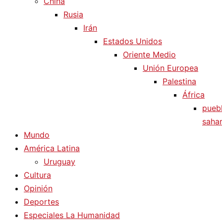
China
Rusia
Irán
Estados Unidos
Oriente Medio
Unión Europea
Palestina
África
pueb
sahar
Mundo
América Latina
Uruguay
Cultura
Opinión
Deportes
Especiales La Humanidad