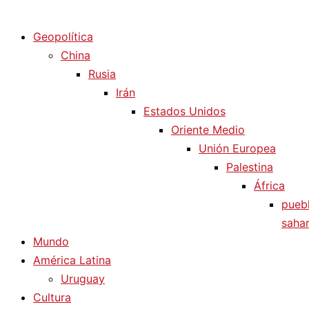
Diario La Humanidad
Geopolítica
China
Rusia
Irán
Estados Unidos
Oriente Medio
Unión Europea
Palestina
África
pueb
sahar
Mundo
América Latina
Uruguay
Cultura