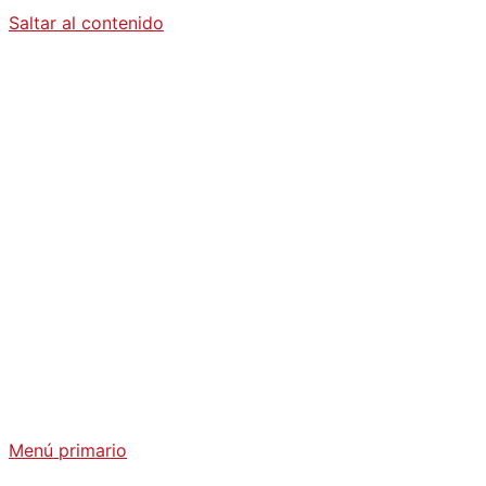
Saltar al contenido
Diario La
Humanidad
Análisis Geopolítico y Actualidad Internacional
Menú primario