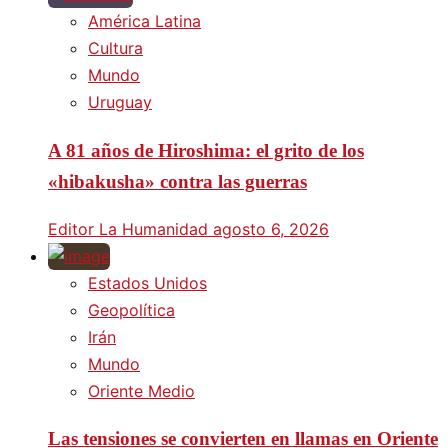
América Latina
Cultura
Mundo
Uruguay
A 81 años de Hiroshima: el grito de los
«hibakusha» contra las guerras
Editor La Humanidad
agosto 6, 2026
Estados Unidos
Geopolítica
Irán
Mundo
Oriente Medio
Las tensiones se convierten en llamas en Oriente