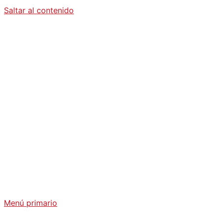
Saltar al contenido
Diario La
Humanidad
Análisis Geopolítico y Actualidad Internacional
Menú primario