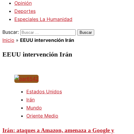
Opinión
Deportes
Especiales La Humanidad
Buscar:
Inicio
»
EEUU intervención Irán
EEUU intervención Irán
Estados Unidos
Irán
Mundo
Oriente Medio
Irán: ataques a Amazon, amenaza a Google y