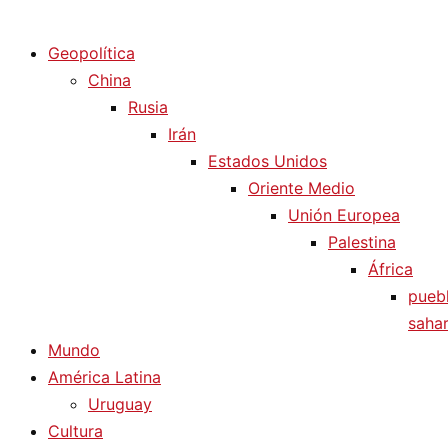
Diario La Humanidad
Geopolítica
China
Rusia
Irán
Estados Unidos
Oriente Medio
Unión Europea
Palestina
África
pueb
sahar
Mundo
América Latina
Uruguay
Cultura