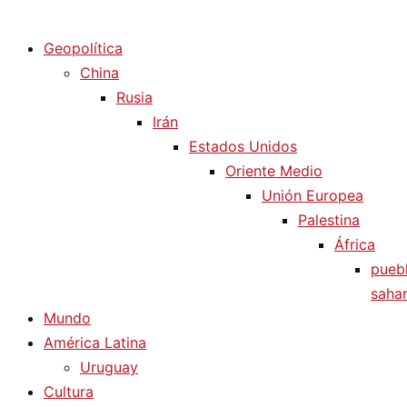
Diario La Humanidad
Geopolítica
China
Rusia
Irán
Estados Unidos
Oriente Medio
Unión Europea
Palestina
África
pueb
sahar
Mundo
América Latina
Uruguay
Cultura