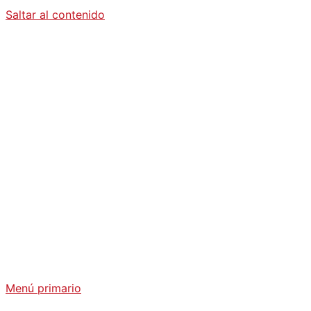
Saltar al contenido
Diario La
Humanidad
Análisis Geopolítico y Actualidad Internacional
Menú primario