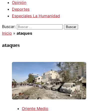
Opinión
Deportes
Especiales La Humanidad
Buscar:
Inicio
»
ataques
ataques
Oriente Medio