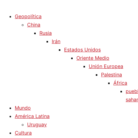
Diario La Humanidad
Geopolítica
China
Rusia
Irán
Estados Unidos
Oriente Medio
Unión Europea
Palestina
África
pueb
sahar
Mundo
América Latina
Uruguay
Cultura