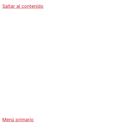
Saltar al contenido
Diario La
Humanidad
Análisis Geopolítico y Actualidad Internacional
Menú primario