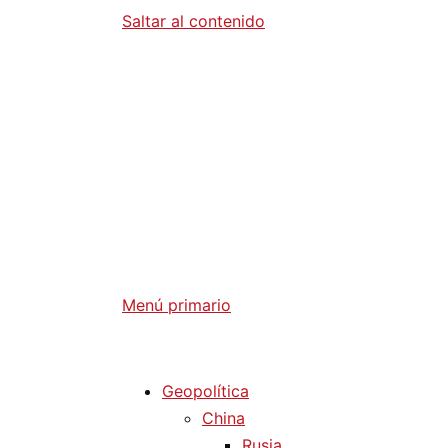
Saltar al contenido
Diario La 
Análisis Geopolítico y Actualidad Internaci
Menú primario
Diario La Humanidad
Geopolítica
China
Rusia