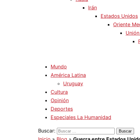
Irán
Estados Unidos
Oriente Me
Unión
Mundo
América Latina
Uruguay
Cultura
Opinión
Deportes
Especiales La Humanidad
Buscar:
Inicio
»
Blog
»
Guerra entre Estados Unid