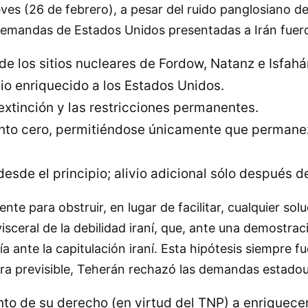
eves (26 de febrero), a pesar del ruido panglosiano d
 demandas de Estados Unidos presentadas a Irán fuer
e los sitios nucleares de Fordow, Natanz e Isfahá
nio enriquecido a los Estados Unidos.
 extinción y las restricciones permanentes.
nto cero, permitiéndose únicamente que permanez
esde el principio; alivio adicional sólo después d
te para obstruir, en lugar de facilitar, cualquier sol
isceral de la debilidad iraní, que, ante una demostra
a ante la capitulación iraní. Esta hipótesis siempre f
era previsible, Teherán rechazó las demandas estado
ento de su derecho (en virtud del TNP) a enriquece