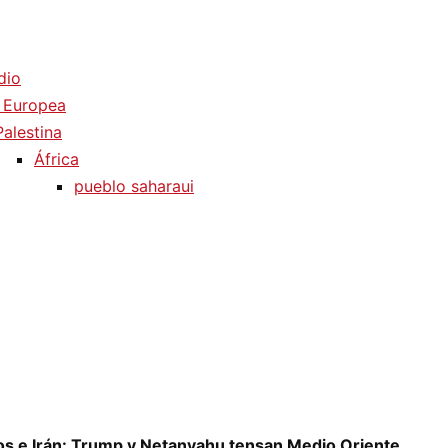
dio
 Europea
Palestina
África
pueblo saharaui
os e Irán: Trump y Netanyahu tensan Medio Oriente