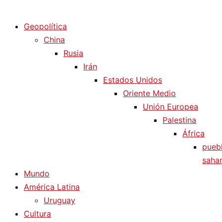
Diario La Humanidad
Geopolítica
China
Rusia
Irán
Estados Unidos
Oriente Medio
Unión Europea
Palestina
África
pueb
sahar
Mundo
América Latina
Uruguay
Cultura