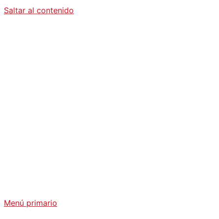
Saltar al contenido
Diario La
Humanidad
Análisis Geopolítico y Actualidad Internacional
Menú primario