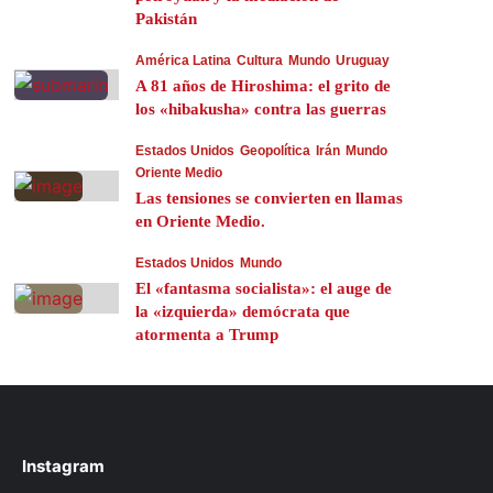
Pakistán
América Latina
Cultura
Mundo
Uruguay
A 81 años de Hiroshima: el grito de
los «hibakusha» contra las guerras
Estados Unidos
Geopolítica
Irán
Mundo
Oriente Medio
Las tensiones se convierten en llamas
en Oriente Medio.
Estados Unidos
Mundo
El «fantasma socialista»: el auge de
la «izquierda» demócrata que
atormenta a Trump
Instagram