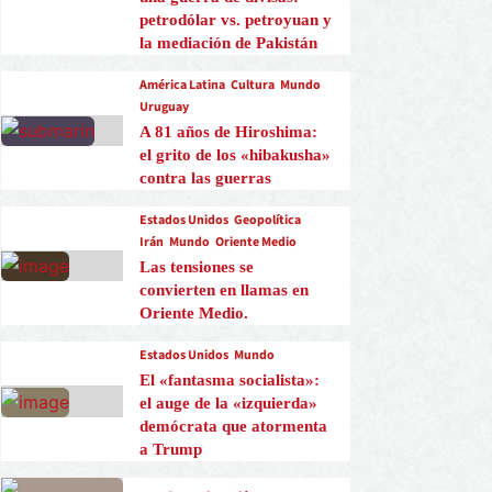
petrodólar vs. petroyuan y
la mediación de Pakistán
América Latina
Cultura
Mundo
Uruguay
A 81 años de Hiroshima:
el grito de los «hibakusha»
contra las guerras
Estados Unidos
Geopolítica
Irán
Mundo
Oriente Medio
Las tensiones se
convierten en llamas en
Oriente Medio.
Estados Unidos
Mundo
El «fantasma socialista»:
el auge de la «izquierda»
demócrata que atormenta
a Trump