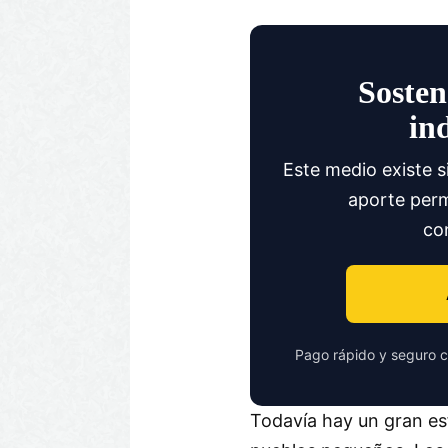
Sosten
in
Este medio existe s
aporte perm
co
Pago rápido y seguro c
Todavía hay un gran es