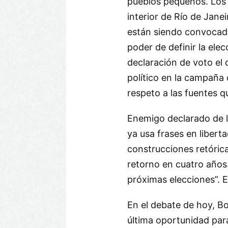
pueblos pequeños. Los a
interior de Río de Jane
están siendo convocado
poder de definir la ele
declaración de voto el 
político en la campaña 
respeto a las fuentes q
Enemigo declarado de l
ya usa frases en liberta
construcciones retóric
retorno en cuatro años.
próximas elecciones”. E
En el debate de hoy, Bo
última oportunidad para