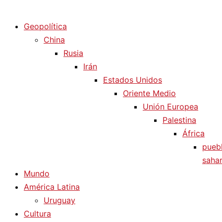
Diario La Humanidad
Geopolítica
China
Rusia
Irán
Estados Unidos
Oriente Medio
Unión Europea
Palestina
África
pueb
sahar
Mundo
América Latina
Uruguay
Cultura