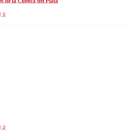
s de la Cuenca del Plata
0
0