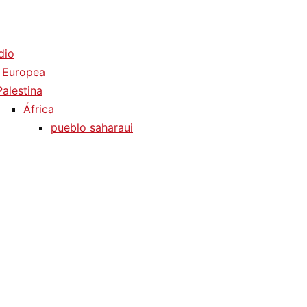
dio
 Europea
Palestina
África
pueblo saharaui