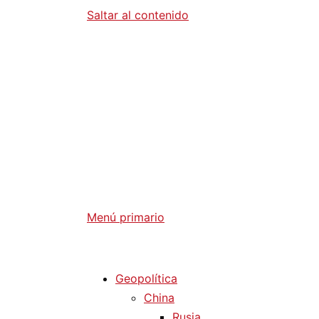
Saltar al contenido
Diario La 
Análisis Geopolítico y Actualidad Internaci
Menú primario
Diario La Humanidad
Geopolítica
China
Rusia