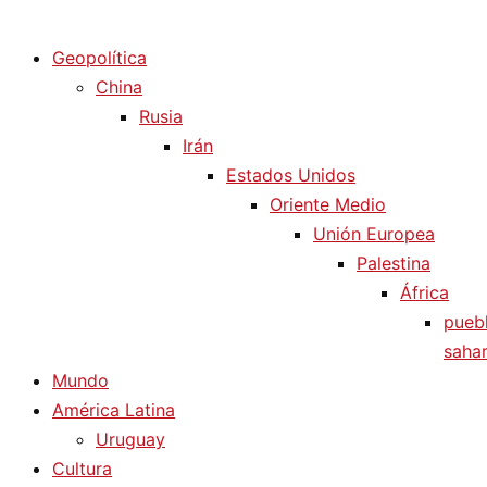
Diario La Humanidad
Geopolítica
China
Rusia
Irán
Estados Unidos
Oriente Medio
Unión Europea
Palestina
África
pueb
sahar
Mundo
América Latina
Uruguay
Cultura