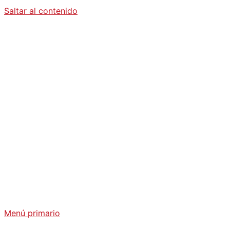
Saltar al contenido
Diario La
Humanidad
Análisis Geopolítico y Actualidad Internacional
Menú primario