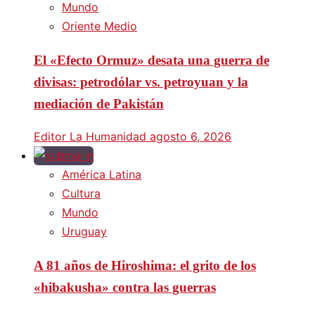
Mundo
Oriente Medio
El «Efecto Ormuz» desata una guerra de
divisas: petrodólar vs. petroyuan y la
mediación de Pakistán
Editor La Humanidad
agosto 6, 2026
América Latina
Cultura
Mundo
Uruguay
A 81 años de Hiroshima: el grito de los
«hibakusha» contra las guerras