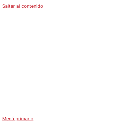
Saltar al contenido
Diario La
Humanidad
Análisis Geopolítico y Actualidad Internacional
Menú primario