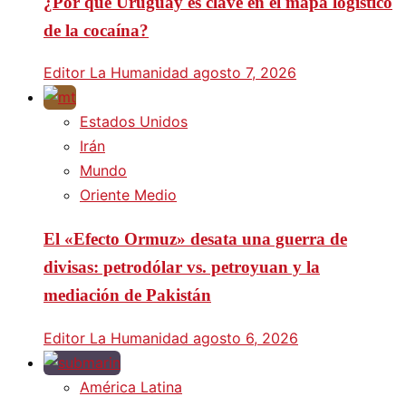
¿Por qué Uruguay es clave en el mapa logístico
de la cocaína?
Editor La Humanidad
agosto 7, 2026
Estados Unidos
Irán
Mundo
Oriente Medio
El «Efecto Ormuz» desata una guerra de
divisas: petrodólar vs. petroyuan y la
mediación de Pakistán
Editor La Humanidad
agosto 6, 2026
América Latina