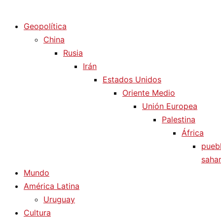
Diario La Humanidad
Geopolítica
China
Rusia
Irán
Estados Unidos
Oriente Medio
Unión Europea
Palestina
África
pueb
sahar
Mundo
América Latina
Uruguay
Cultura