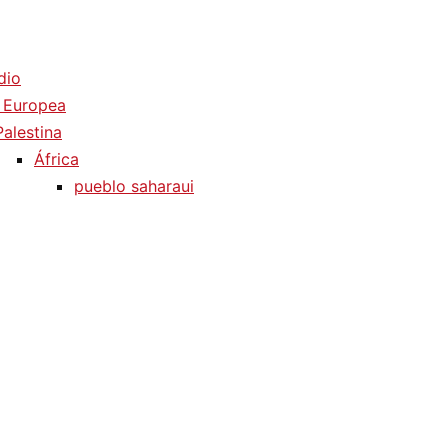
dio
 Europea
Palestina
África
pueblo saharaui