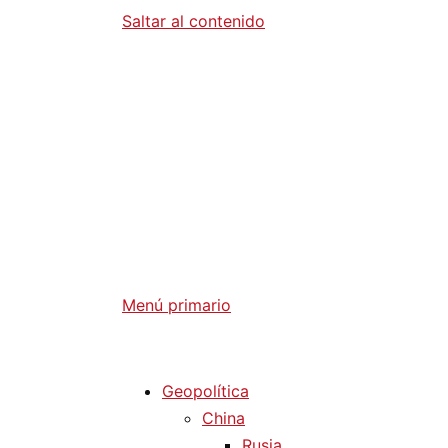
Saltar al contenido
Diario La 
Análisis Geopolítico y Actualidad Internaci
Menú primario
Diario La Humanidad
Geopolítica
China
Rusia