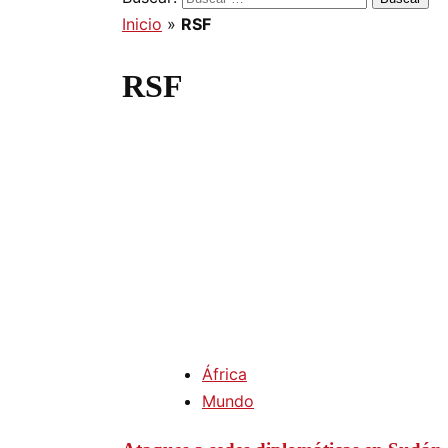
Inicio
»
RSF
RSF
África
Mundo