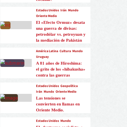
Estados Unidos
Irán
Mundo
Oriente Medio
El «Efecto Ormuz» desata
una guerra de divisas:
petrodólar vs. petroyuan y
la mediación de Pakistán
América Latina
Cultura
Mundo
Uruguay
A 81 años de Hiroshima:
el grito de los «hibakusha»
contra las guerras
Estados Unidos
Geopolítica
Irán
Mundo
Oriente Medio
Las tensiones se
convierten en llamas en
Oriente Medio.
Estados Unidos
Mundo