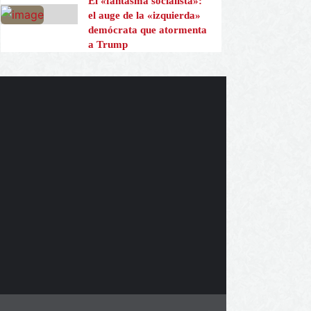
El «fantasma socialista»:
el auge de la «izquierda»
demócrata que atormenta
a Trump