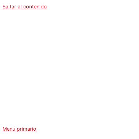
Saltar al contenido
Diario La
Humanidad
Análisis Geopolítico y Actualidad Internacional
Menú primario