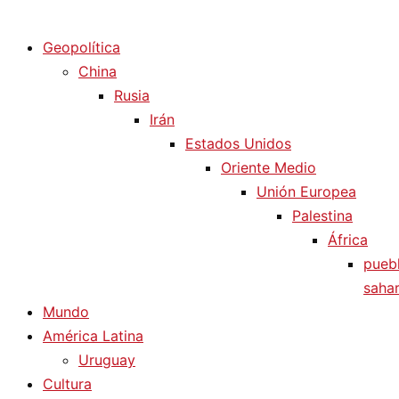
Diario La Humanidad
Geopolítica
China
Rusia
Irán
Estados Unidos
Oriente Medio
Unión Europea
Palestina
África
pueb
sahar
Mundo
América Latina
Uruguay
Cultura