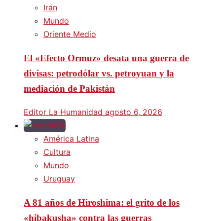
Irán
Mundo
Oriente Medio
El «Efecto Ormuz» desata una guerra de
divisas: petrodólar vs. petroyuan y la
mediación de Pakistán
Editor La Humanidad
agosto 6, 2026
América Latina
Cultura
Mundo
Uruguay
A 81 años de Hiroshima: el grito de los
«hibakusha» contra las guerras