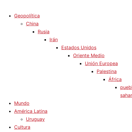
Diario La Humanidad
Geopolítica
China
Rusia
Irán
Estados Unidos
Oriente Medio
Unión Europea
Palestina
África
pueb
sahar
Mundo
América Latina
Uruguay
Cultura