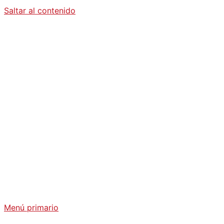
Saltar al contenido
Diario La
Humanidad
Análisis Geopolítico y Actualidad Internacional
Menú primario