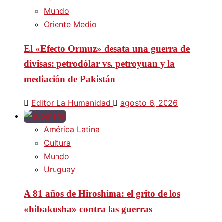
Mundo
Oriente Medio
El «Efecto Ormuz» desata una guerra de
divisas: petrodólar vs. petroyuan y la
mediación de Pakistán
Editor La Humanidad
agosto 6, 2026
América Latina
Cultura
Mundo
Uruguay
A 81 años de Hiroshima: el grito de los
«hibakusha» contra las guerras