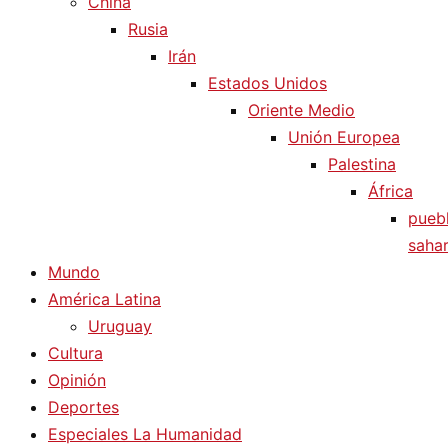
China
Rusia
Irán
Estados Unidos
Oriente Medio
Unión Europea
Palestina
África
pueb
sahar
Mundo
América Latina
Uruguay
Cultura
Opinión
Deportes
Especiales La Humanidad