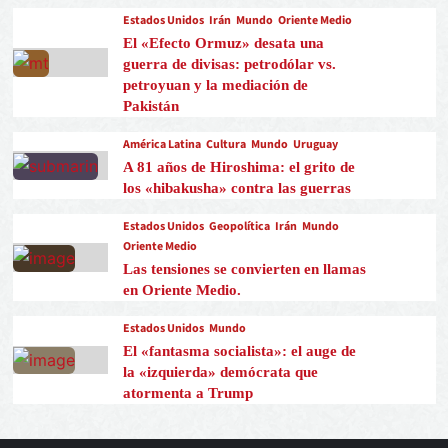
Estados Unidos
Irán
Mundo
Oriente Medio
El «Efecto Ormuz» desata una
guerra de divisas: petrodólar vs.
petroyuan y la mediación de
Pakistán
América Latina
Cultura
Mundo
Uruguay
A 81 años de Hiroshima: el grito de
los «hibakusha» contra las guerras
Estados Unidos
Geopolítica
Irán
Mundo
Oriente Medio
Las tensiones se convierten en llamas
en Oriente Medio.
Estados Unidos
Mundo
El «fantasma socialista»: el auge de
la «izquierda» demócrata que
atormenta a Trump