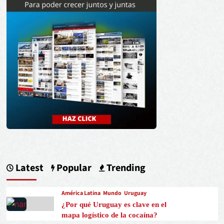
Latest
Popular
Trending
América Latina
Mundo
Uruguay
¿Por qué Uruguay es clave en el
mapa logístico de la cocaína?