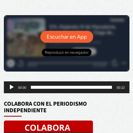
Reproductor
00:00
00:22
de
audio
COLABORA CON EL PERIODISMO
INDEPENDIENTE