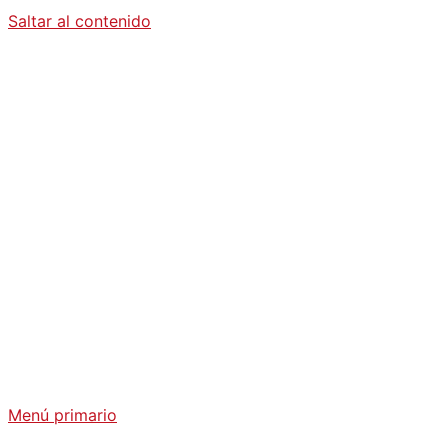
Saltar al contenido
Diario La
Humanidad
Análisis Geopolítico y Actualidad Internacional
Menú primario