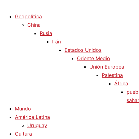
Diario La Humanidad
Geopolítica
China
Rusia
Irán
Estados Unidos
Oriente Medio
Unión Europea
Palestina
África
pueb
sahar
Mundo
América Latina
Uruguay
Cultura