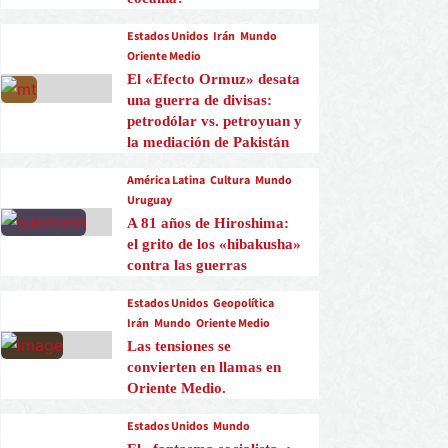
Estados Unidos
Irán
Mundo
Oriente Medio
El «Efecto Ormuz» desata
una guerra de divisas:
petrodólar vs. petroyuan y
la mediación de Pakistán
América Latina
Cultura
Mundo
Uruguay
A 81 años de Hiroshima:
el grito de los «hibakusha»
contra las guerras
Estados Unidos
Geopolítica
Irán
Mundo
Oriente Medio
Las tensiones se
convierten en llamas en
Oriente Medio.
Estados Unidos
Mundo