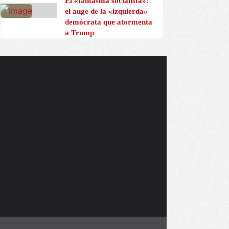
El «fantasma socialista»:
el auge de la «izquierda»
demócrata que atormenta
a Trump