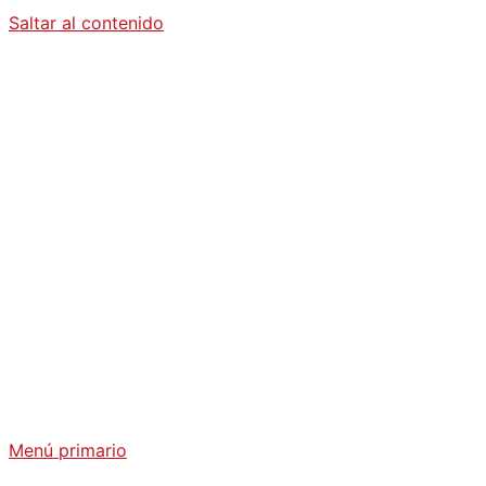
Saltar al contenido
Diario La
Humanidad
Análisis Geopolítico y Actualidad Internacional
Menú primario