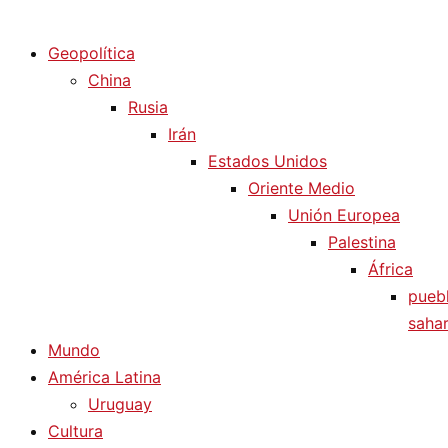
Diario La Humanidad
Geopolítica
China
Rusia
Irán
Estados Unidos
Oriente Medio
Unión Europea
Palestina
África
pueb
sahar
Mundo
América Latina
Uruguay
Cultura