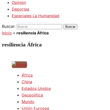
Opinión
Deportes
Especiales La Humanidad
Buscar:
Inicio
»
resiliencia África
resiliencia África
África
China
Estados Unidos
Geopolítica
Mundo
Unión Europea