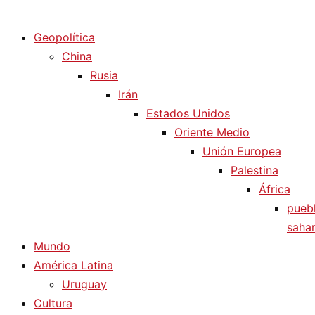
Diario La Humanidad
Geopolítica
China
Rusia
Irán
Estados Unidos
Oriente Medio
Unión Europea
Palestina
África
pueb
sahar
Mundo
América Latina
Uruguay
Cultura