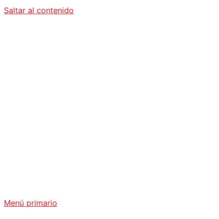
Saltar al contenido
Diario La
Humanidad
Análisis Geopolítico y Actualidad Internacional
Menú primario