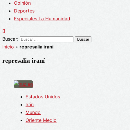
Opinión
Deportes
Especiales La Humanidad
Buscar:
Inicio
»
represalia iraní
represalia iraní
Estados Unidos
Irán
Mundo
Oriente Medio