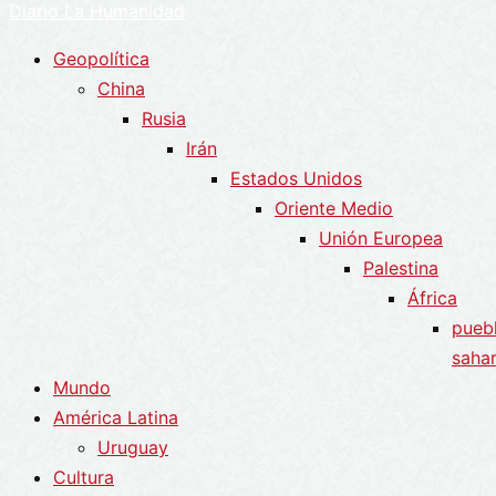
Diario La Humanidad
Geopolítica
China
Rusia
Irán
Estados Unidos
Oriente Medio
Unión Europea
Palestina
África
pueb
sahar
Mundo
América Latina
Uruguay
Cultura