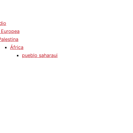
dio
 Europea
Palestina
África
pueblo saharaui