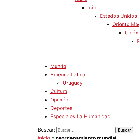
Irán
Estados Unidos
Oriente Me
Unión
Mundo
América Latina
Uruguay
Cultura
Opinión
Deportes
Especiales La Humanidad
Buscar:
Inicio
»
reordenamiento mundial