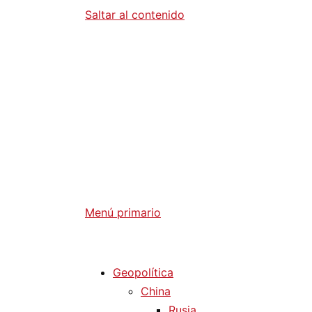
Saltar al contenido
Diario La 
Análisis Geopolítico y Actualidad Internaci
Menú primario
Diario La Humanidad
Geopolítica
China
Rusia