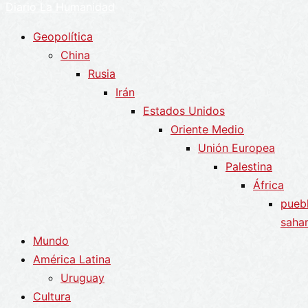
Diario La Humanidad
Geopolítica
China
Rusia
Irán
Estados Unidos
Oriente Medio
Unión Europea
Palestina
África
pueb
sahar
Mundo
América Latina
Uruguay
Cultura