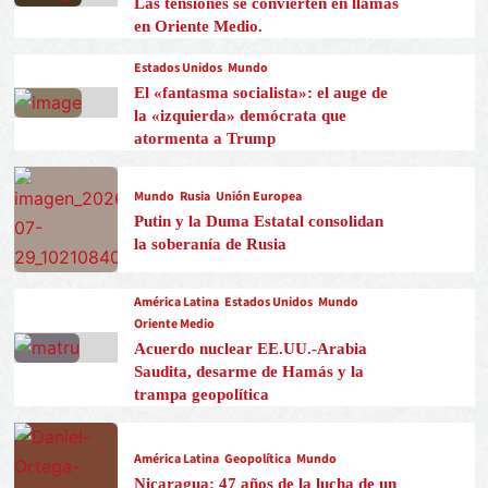
Las tensiones se convierten en llamas
en Oriente Medio.
Estados Unidos
Mundo
El «fantasma socialista»: el auge de
la «izquierda» demócrata que
atormenta a Trump
Mundo
Rusia
Unión Europea
Putin y la Duma Estatal consolidan
la soberanía de Rusia
América Latina
Estados Unidos
Mundo
Oriente Medio
Acuerdo nuclear EE.UU.-Arabia
Saudita, desarme de Hamás y la
trampa geopolítica
América Latina
Geopolítica
Mundo
Nicaragua: 47 años de la lucha de un