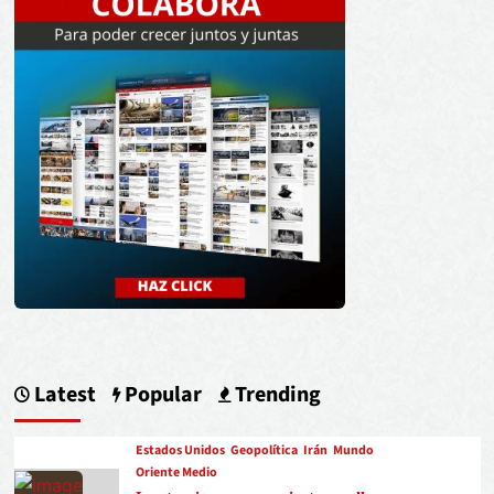
Latest
Popular
Trending
Estados Unidos
Geopolítica
Irán
Mundo
Oriente Medio