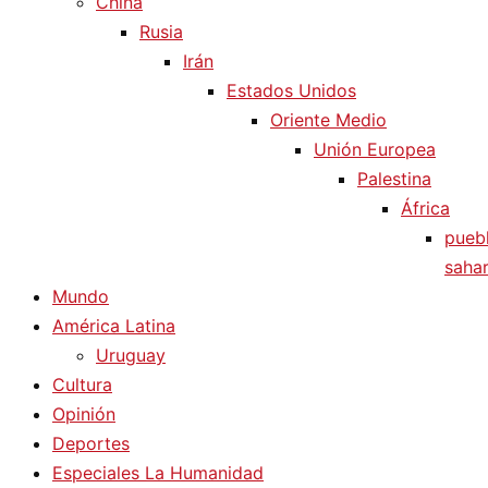
China
Rusia
Irán
Estados Unidos
Oriente Medio
Unión Europea
Palestina
África
pueb
sahar
Mundo
América Latina
Uruguay
Cultura
Opinión
Deportes
Especiales La Humanidad