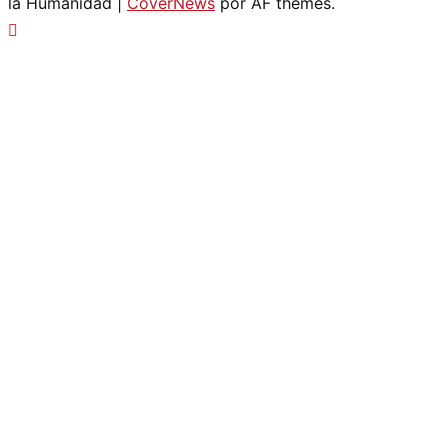
la Humanidad
|
CoverNews
por AF themes.