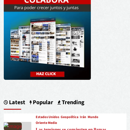
Latest
Popular
Trending
Estados Unidos
Geopolítica
Irán
Mundo
Oriente Medio
Las tensiones se convierten en llamas