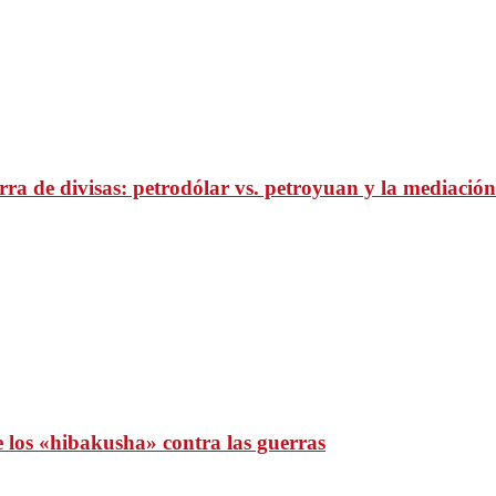
ra de divisas: petrodólar vs. petroyuan y la mediación
e los «hibakusha» contra las guerras