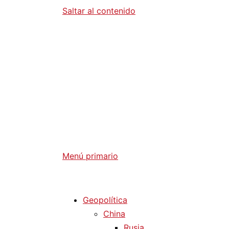
Saltar al contenido
Diario La 
Análisis Geopolítico y Actualidad Internaci
Menú primario
Diario La Humanidad
Geopolítica
China
Rusia