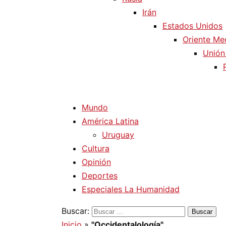
Irán
Estados Unidos
Oriente Me
Unión
Mundo
América Latina
Uruguay
Cultura
Opinión
Deportes
Especiales La Humanidad
Buscar:
Inicio
»
"Occidentalología"