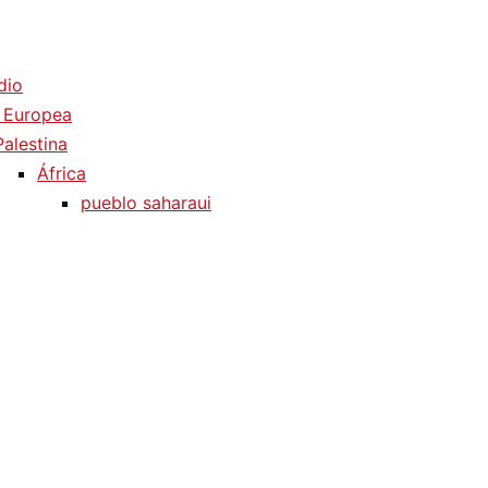
dio
 Europea
Palestina
África
pueblo saharaui