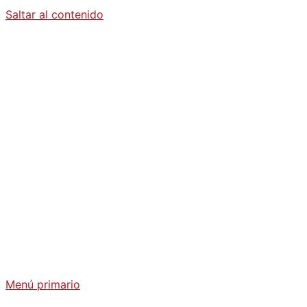
Saltar al contenido
Diario La
Humanidad
Análisis Geopolítico y Actualidad Internacional
Menú primario