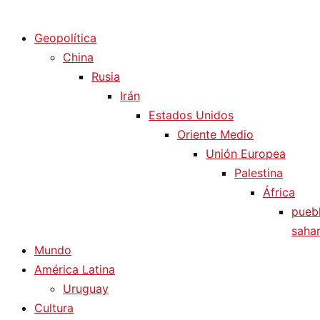
Diario La Humanidad
Geopolítica
China
Rusia
Irán
Estados Unidos
Oriente Medio
Unión Europea
Palestina
África
pueb
sahar
Mundo
América Latina
Uruguay
Cultura