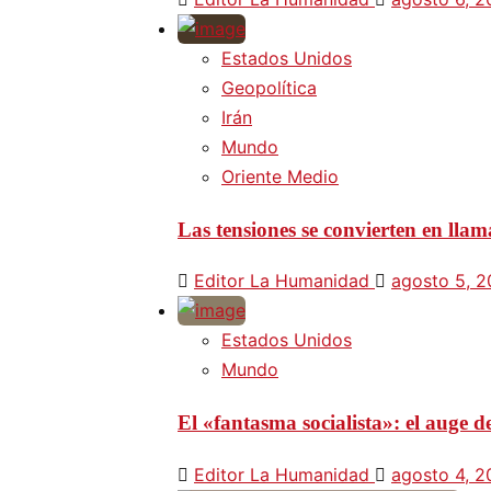
Estados Unidos
Geopolítica
Irán
Mundo
Oriente Medio
Las tensiones se convierten en lla
Editor La Humanidad
agosto 5, 
Estados Unidos
Mundo
El «fantasma socialista»: el auge
Editor La Humanidad
agosto 4, 