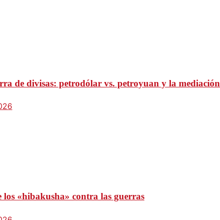
ra de divisas: petrodólar vs. petroyuan y la mediación
2026
e los «hibakusha» contra las guerras
2026