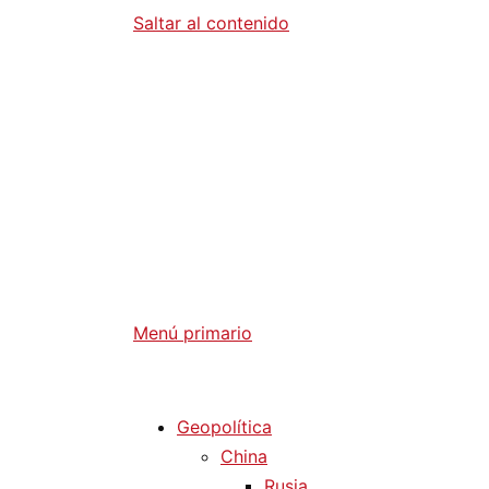
Saltar al contenido
Diario La 
Análisis Geopolítico y Actualidad Internaci
Menú primario
Diario La Humanidad
Geopolítica
China
Rusia