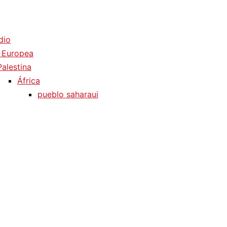
dio
 Europea
Palestina
África
pueblo saharaui