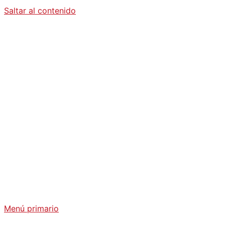
Saltar al contenido
Diario La
Humanidad
Análisis Geopolítico y Actualidad Internacional
Menú primario