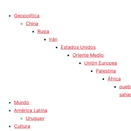
Diario La Humanidad
Geopolítica
China
Rusia
Irán
Estados Unidos
Oriente Medio
Unión Europea
Palestina
África
pueb
sahar
Mundo
América Latina
Uruguay
Cultura