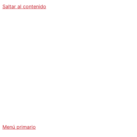
Saltar al contenido
Diario La
Humanidad
Análisis Geopolítico y Actualidad Internacional
Menú primario