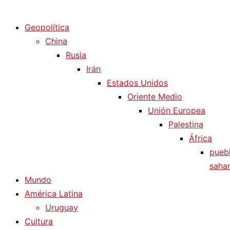
Diario La Humanidad
Geopolítica
China
Rusia
Irán
Estados Unidos
Oriente Medio
Unión Europea
Palestina
África
pueb
sahar
Mundo
América Latina
Uruguay
Cultura